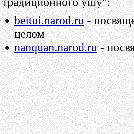
традиционного ушу":
beitui.narod.ru
- посвящ
целом
nanquan.narod.ru
- посв