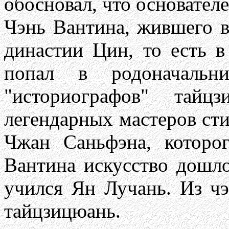
обосновал, что основател
Чэнь Вантина, жившего в
династии Цин, то есть 
попал в родоначаль
"историографов" тайц
легендарных мастеров сти
Чжан Саньфэна, которо
Вантина искусство дошло
учился Ян Лучань. Из чэ
тайцзицюань.