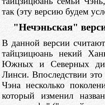
тайцзицюань семьи Чэнь,
так (эту версию будем усл
"Нечэньская" верс
В данной версии считают
тайцзицюань некий Ха
Южных и Северных дин
Линси. Впоследствии это 
Чэна несколько поколен
который изменил назва