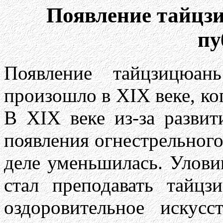
Появление тайцз
пу
Появление тайцзицюан
произошло в XIX веке, ко
В XIX веке из-за развит
появления огнестрельног
деле уменьшилась. Улови
стал преподавать тайцз
оздоровительное искусс