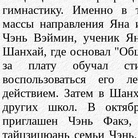
гимнастику. Именно в 
массы направления Яна 
Чэнь Вэймин, ученик Я
Шанхай, где основал "Общ
за плату обучал ст
воспользоваться его 
действием. Затем в Шанх
других школ. В октяб
приглашен Чэнь Факэ,
тайцзицюань семьи Чэнь,