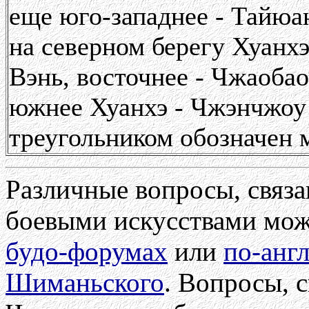
еще юго-западнее - Тайюа
на северном берегу Хуанхэ
Вэнь, восточнее - Чжаобао
южнее Хуанхэ - Чжэнчжоу
треугольником обозначен
Различные вопросы, связ
боевыми искусствами мож
будо-форумах
или
по-анг
Шиманьского
. Вопросы, 