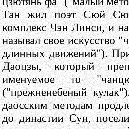
цзютянь фа" ("малый мето
Тан жил поэт Сюй Сюа
комплекс Чэн Линси, и на
называл свое искусство "
длинных движений"). Пр
Даоцзы, который преп
именуемое то "чанцю
("прежненебеный кулак")
даосским методам прод
до династии Сун, посел