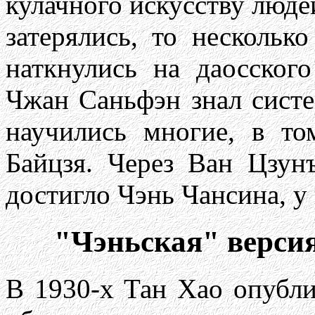
кулачного искусству людей
затерялись, то нескольк
наткнулись на даосског
Чжан Саньфэн знал сист
научились многие, в т
Байцзя. Через Ван Цзун
достигло Чэнь Чансина, у
"Чэньская" верси
В 1930-х Тан Хао опубли